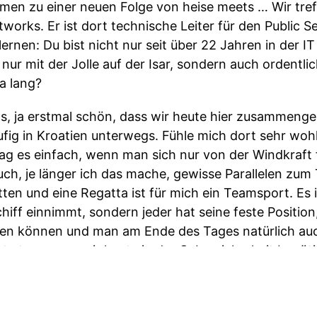
mmen zu einer neuen Folge von heise meets … Wir tr
works. Er ist dort technische Leiter für den Public 
rnen: Du bist nicht nur seit über 22 Jahren in der 
 nur mit der Jolle auf der Isar, sondern auch ordentli
a lang?
s, ja erstmal schön, dass wir heute hier zusammeng
äufig in Kroatien unterwegs. Fühle mich dort sehr wohl
ag es einfach, wenn man sich nur von der Windkraft
auch, je länger ich das mache, gewisse Parallelen zu
ten und eine Regatta ist für mich ein Teamsport. Es i
hiff einnimmt, sondern jeder hat seine feste Position,
n können und man am Ende des Tages natürlich auch
st etwas, was wir heute in der Cybersicherheit benöti
endwo Produktverantwortlicher für einen Bereich bin. 
en Teamsport leben, Silos aufbrechen und auch gege
würde ich mir auf jeden Fall wünschen, dass wir me