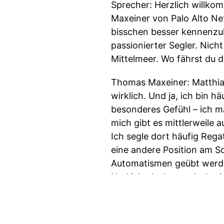
Sprecher: Herzlich willko
Maxeiner von Palo Alto Net
bisschen besser kennenzule
passionierter Segler. Nicht
Mittelmeer. Wo fährst du d
Thomas Maxeiner: Matthia
wirklich. Und ja, ich bin h
besonderes Gefühl – ich m
mich gibt es mittlerweile 
Ich segle dort häufig Regat
eine andere Position am Sc
Automatismen geübt werde
Und ich glaube, auch das i
noch im Silo, weil ich irg
müssen wir noch mehr dies
mitdenken sozusagen. Das 