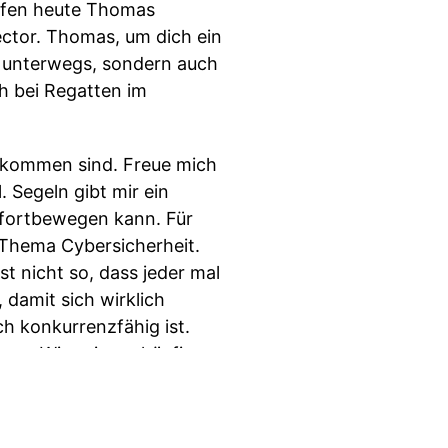
effen heute Thomas
Sector. Thomas, um dich ein
IT unterwegs, sondern auch
ch bei Regatten im
ekommen sind. Freue mich
. Segeln gibt mir ein
 fortbewegen kann. Für
m Thema Cybersicherheit.
st nicht so, dass jeder mal
 damit sich wirklich
 konkurrenzfähig ist.
gen. Wir agieren häufig
Ich glaube, auch dort
nseitig füreinander
hr aus dem Regattasport