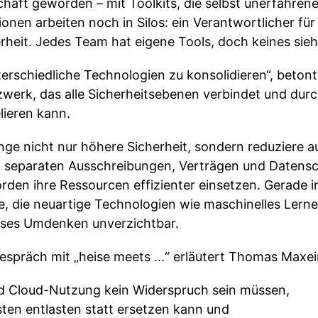
chäft geworden – mit Toolkits, die selbst unerfahren
ionen arbeiten noch in Silos: ein Verantwortlicher für
rheit. Jedes Team hat eigene Tools, doch keines sieh
erschiedliche Technologien zu konsolidieren“, betont
tzwerk, das alle Sicherheitsebenen verbindet und dur
lieren kann.
nge nicht nur höhere Sicherheit, sondern reduziere a
t separaten Ausschreibungen, Verträgen und Daten
den ihre Ressourcen effizienter einsetzen. Gerade im
, die neuartige Technologien wie maschinelles Lern
ieses Umdenken unverzichtbar.
spräch mit „heise meets ...“ erläutert Thomas Maxei
 Cloud-Nutzung kein Widerspruch sein müssen,
sten entlasten statt ersetzen kann und