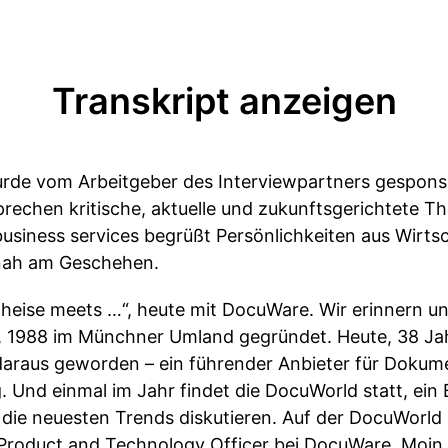
Transkript anzeigen
urde vom Arbeitgeber des Interviewpartners gesponse
prechen kritische, aktuelle und zukunftsgerichtete 
business services begrüßt Persönlichkeiten aus Wirts
d nah am Geschehen.
heise meets …“, heute mit DocuWare. Wir erinnern un
 1988 im Münchner Umland gegründet. Heute, 38 Jahr
daraus geworden – ein führender Anbieter für Dok
 Und einmal im Jahr findet die DocuWorld statt, ein
ie neuesten Trends diskutieren. Auf der DocuWorld 2
Product and Technology Officer bei DocuWare. Moin 