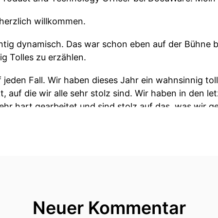
herzlich willkommen.
chtig dynamisch. Das war schon eben auf der Bühne b
ig Tolles zu erzählen.
jeden Fall. Wir haben dieses Jahr ein wahnsinnig tol
, auf die wir alle sehr stolz sind. Wir haben in den l
r hart gearbeitet und sind stolz auf das, was wir g
ein Gefühl, wenn du da oben stehst und wie der legen
ng“?
 mich natürlich ein bisschen inspirieren lassen, wie
ll. Die DocuWorld ist in den letzten Jahren massiv gew
as größte Event, das wir bisher hatten. Und wir habe
Neuer Kommentar
ne Schippe draufzulegen – nicht nur beim Setup und 
haben das ganze Format überarbeitet, um das, was wir