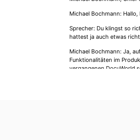
Michael Bochmann: Hallo, 
Sprecher: Du klingst so ri
hattest ja auch etwas richt
Michael Bochmann: Ja, auf 
Funktionalitäten im Produkt
vergangenen DocuWorld seh
Sprecher: Was ist das für 
„Hey, there's one more thi
Michael Bochmann: Ich habe
hat. Aber das ist schon to
mit fast 900 Teilnehmern d
geschafft, noch einmal ei
wirklich beim Inhalt. Wir 