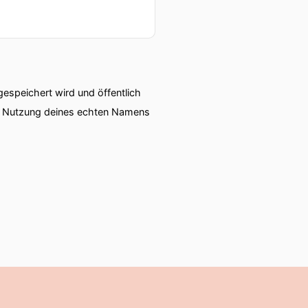
 sind von einem
Alles, was wir tun,
ir können nicht auf jeden
speichert wird und öffentlich
ch der Kern und was ist
ie Nutzung deines echten Namens
passt.
tart-up und fange noch
n. Auch durch die
 Vorzüge der
ch genau weiß, was jeder
0 Mitarbeiter an dem
cht, weil wir ein starkes
 haben gut funktionierende