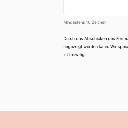
unter einen Hut?
Michael Bochmann: Das ist 
Mindestens 10 Zeichen
klassischen deutschen Sof
müssen wir weltweit und gl
Durch das Abschicken des Formul
Wunsch eingehen. Wir müss
angezeigt werden kann. Wir spei
eigentlich das zu lösende P
ist freiwillig.
Sprecher: Hast du schon m
einmal ganz klein neu an?
Michael Bochmann: Ich ko
Akquisition von Natif.AI, 
Geschwindigkeit, der Dyna
jeden Tag tut. Bei uns ist
großartigen Produkt. Ich ke
Team haben und ich den Le