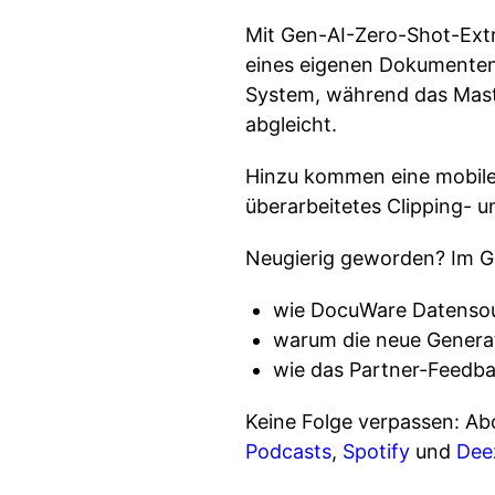
Mit Gen-AI-Zero-Shot-Extr
eines eigenen Dokumenten-
System, während das Mast
abgleicht.
Hinzu kommen eine mobile
überarbeitetes Clipping- 
Neugierig geworden? Im Ge
wie DocuWare Datensouv
warum die neue Generati
wie das Partner-Feedba
Keine Folge verpassen: Ab
Podcasts
,
Spotify
und
Dee