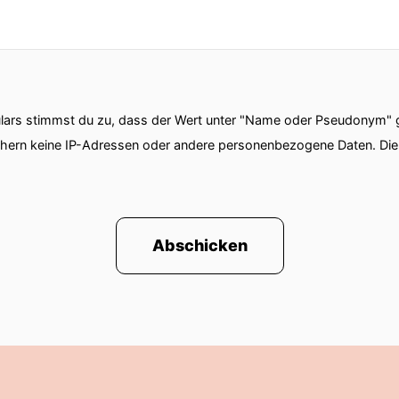
tatsächlich eine relativ große Herausforderung. Wir
twarehersteller zu einem globalen Konzern geworden. 
obal denken. Das steigert die Komplexität massiv. W
ars stimmst du zu, dass der Wert unter "Name oder Pseudonym" ge
en sehr genau hinhören und verstehen, was eigentli
chern keine IP-Adressen oder andere personenbezogene Daten. D
roblem ist. Dann finden wir eine Lösung, die überall 
anchmal gedacht: Ich kündige, ich gehe zu einem S
Abschicken
mme auch klassisch aus einem kleineren Unternehme
einem klassischen deutschen Start-up, kennen wir die
mik und einer überschaubaren Größe, in der man no
 das anders. Allein in meinem Bereich arbeiten fast 40
nne natürlich nicht jedes Detail. Das muss ich auch ni
uten vertraue, dass sie genau das Richtige tun. Wir