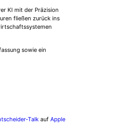
r KI mit der Präzision
ren fließen zurück ins
irtschaftssystemen
assung sowie ein
tscheider-Talk
auf
Apple