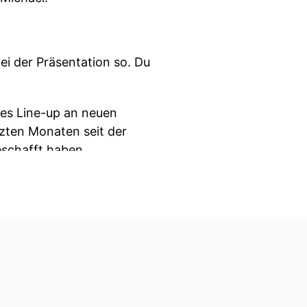
ei der Präsentation so. Du
les Line-up an neuen
etzten Monaten seit der
eschafft haben.
däre Steve Jobs sagst:
 man vielleicht gemerkt
achsen. Dieses Jahr ist sie
n es, glaube ich, wieder
beim Format, sondern auch
 mitbringen, für unsere