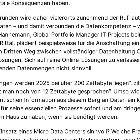
atale Konsequenzen haben.
ründen wird daher vielerorts zunehmend der Ruf laut
Daten – und damit verbunden die Datenkompetenz – w
Hannemann, Global Portfolio Manager IT Projects be
Rittal, plädiert beispielsweise für die Anschaffung e
n Dritten Weg zwischen vollständiger Datenhaltung 
sungen. Sich auf reine Online-Lösungen zu verlassen
enden Datenmengen nicht sinnvoll.
gen werden 2025 bei über 200 Zettabyte liegen“, zi
hat man noch von 12 Zettabyte gesprochen“. Umso wich
itischen Information aus diesem Berg an Daten ein kl
für seine essenziellen Prozesse sofort und am dring
 im Haus zu haben, wenn sie benötigt werden.
Einsatz eines Micro Data Centers sinnvoll? Welche F
abwägen zu können, wann ein Rechenzentrum, eine C