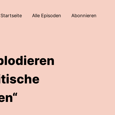
Startseite
Alle Episoden
Abonnieren
plodieren
itische
en“