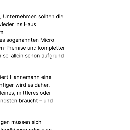
, Unternehmen sollten die
ieder ins Haus
im
ines sogenannten Micro
On-Premise und kompletter
 sei allein schon aufgrund
tiert Hannemann eine
tiger wird es daher,
eines, mittleres oder
endsten braucht – und
ragen müssen sich
loudlösung oder eine